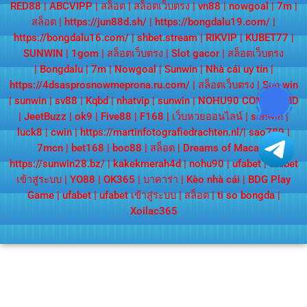
RED88
|
ABCVIPP
|
สล็อต
|
สล็อตเว็บตรง
|
vn88
|
nowgoal
|
7m
|
สล็อต
|
https://jun88d.sh/
|
https://bongdalu19.com/
|
https://bongdalu16.com/
|
shbet.stream
|
RIKVIP
|
KUBET77
|
SUNWIN
|
1gom
|
สล็อตเว็บตรง
|
Slot gacor
|
สล็อตเว็บตรง
|
Bongdalu
|
7m
|
Nowgoal
|
Sunwin
|
Nhà cái uy tín
|
https://4dsasprosnowmeprona.ru.com/
|
สล็อตเว็บตรง
|
Sun win
|
sunwin
|
sv88
|
Kqbd
|
nhatvip
|
sunwin
|
NOHU90 COM
|
KQBD
|
JeetBuzz
|
ok9
|
Five88
|
F168
|
เว็บหวยออนไลน์
|
sunwin
|
luck8
|
cwin
|
https://martinfotografiedrachten.nl/
|
sao789
|
7mcn
|
bet168
|
boc88
|
สล็อต
|
Dreams of Macau
|
https://sunwin28.bz/
|
kakekmerah4d
|
nohu90
|
ufabet
|
ufabet
เข้าสู่ระบบ
|
YO88
|
OK365
|
บาคาร่า
|
Kèo nhà cái
|
BDG Play
Game
|
ufabet
|
ufabet เข้าสู่ระบบ
|
สล็อต
|
ti so bongda
|
Xoilac365