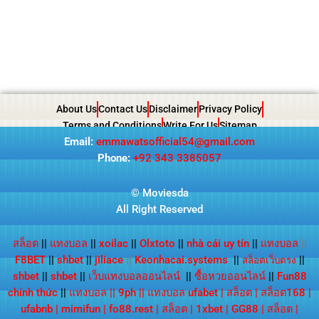
About Us
Contact Us
Disclaimer
Privacy Policy
Terms and Conditions
Write For Us
Sitemap
Email:
emmawatsofficial54@gmail.com
Phone:
+92 343 3385057
© Moviesda
All Right Reserved
สล็อต
||
แทงบอล
||
xoilac
||
Olxtoto
||
nhà cái uy tín
||
แทงบอล
||
F8BET
||
shbet
||
jiliace
||
Keonhacai.systems
||
||
สล็อตเว็บตรง
shbet
||
shbet
||
เว็บแทงบอลออนไลน์
||
ซื้อหวยออนไลน์
||
Fun88
chính thức
||
แทงบอล
||
9ph
||
แทงบอล ufabet
|
สล็อต
|
สล็อต168
|
ufabnb
|
mimifun
|
fo88.rest
|
สล็อต
|
1xbet
|
GG88
|
สล็อต
|