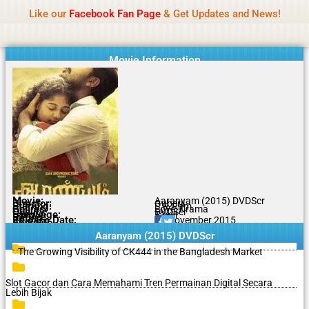
Name Of Quality
Moviesda 2026
Skip
Like our
Facebook Fan Page
& Get Updates and News!
Reminder:
Contributors receive payment. Daily
to
reviews limited. Gambling, betting, or casino not
Got it!
content
promoted.
Movie Information
Movie:
Aaranyam (2015) DVDScr
Director:
Guberji
Starring:
S.R.Ram
Genres:
Love, Drama
Quality:
DVDScr
Language:
Tamil
Rating:
5/10
Release Date:
23 November 2015
Share To:
Aaranyam (2015) DVDScr
The Growing Visibility of CK444 in the Bangladesh Market
Slot Gacor dan Cara Memahami Tren Permainan Digital Secara
Lebih Bijak