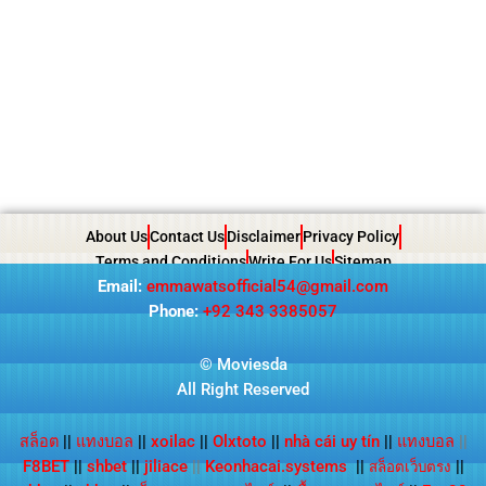
About Us
Contact Us
Disclaimer
Privacy Policy
Terms and Conditions
Write For Us
Sitemap
Email:
emmawatsofficial54@gmail.com
Phone:
+92 343 3385057
© Moviesda
All Right Reserved
สล็อต
||
แทงบอล
||
xoilac
||
Olxtoto
||
nhà cái uy tín
||
แทงบอล
||
F8BET
||
shbet
||
jiliace
||
Keonhacai.systems
||
||
สล็อตเว็บตรง