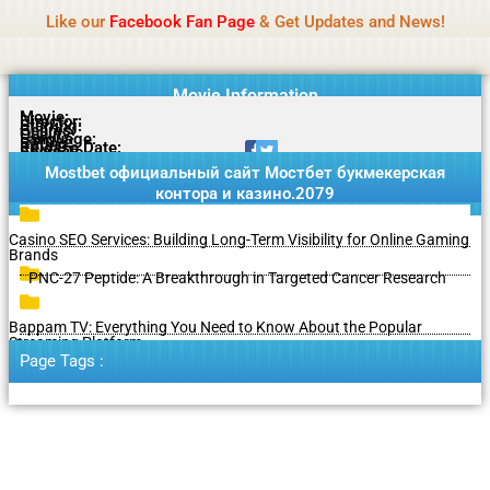
Name Of Quality
Moviesda 2026
Skip
Like our
Facebook Fan Page
& Get Updates and News!
Reminder:
Contributors receive payment. Daily
to
reviews limited. Gambling, betting, or casino not
Got it!
content
promoted.
Movie Information
Movie:
Director:
Starring:
Genres:
Quality:
Language:
Rating:
Release Date:
Share To:
Mostbet официальный сайт Мостбет букмекерская
контора и казино.2079
Casino SEO Services: Building Long-Term Visibility for Online Gaming
Brands
PNC-27 Peptide: A Breakthrough in Targeted Cancer Research
Bappam TV: Everything You Need to Know About the Popular
Streaming Platform
Page Tags :