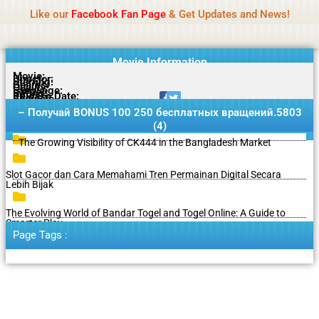
Name Of Quality
Moviesda 2026
Skip
Like our
Facebook Fan Page
& Get Updates and News!
Reminder:
Contributors receive payment. Daily
to
reviews limited. Gambling, betting, or casino not
Got it!
content
promoted.
Movie Information
Movie:
Director:
Starring:
Genres:
Quality:
Language:
Rating:
Release Date:
Share To:
– Получай BONUS 100 250 бесплатных вращений.5803
(4)
The Growing Visibility of CK444 in the Bangladesh Market
Slot Gacor dan Cara Memahami Tren Permainan Digital Secara
Lebih Bijak
The Evolving World of Bandar Togel and Togel Online: A Guide to
Smarter Play
Page Tags :