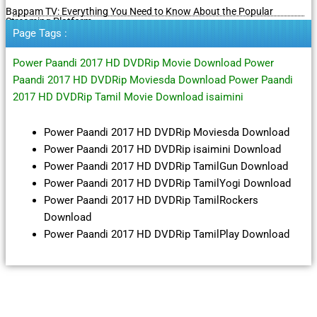
Bappam TV: Everything You Need to Know About the Popular
Streaming Platform
Page Tags :
Power Paandi 2017 HD DVDRip Movie Download Power
Paandi 2017 HD DVDRip Moviesda Download Power Paandi
2017 HD DVDRip Tamil Movie Download isaimini
Power Paandi 2017 HD DVDRip Moviesda Download
Power Paandi 2017 HD DVDRip isaimini Download
Power Paandi 2017 HD DVDRip TamilGun Download
Power Paandi 2017 HD DVDRip TamilYogi Download
Power Paandi 2017 HD DVDRip TamilRockers
Download
Power Paandi 2017 HD DVDRip TamilPlay Download