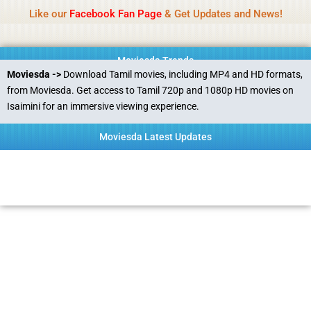
Name Of Quality
Moviesda 2026
Skip
Like our
Facebook Fan Page
& Get Updates and News!
Reminder:
Contributors receive payment. Daily
to
reviews limited. Gambling, betting, or casino not
Got it!
content
promoted.
Moviesda Trends
Moviesda ->
Download Tamil movies, including MP4 and HD formats,
from Moviesda. Get access to Tamil 720p and 1080p HD movies on
Isaimini for an immersive viewing experience.
Moviesda Latest Updates