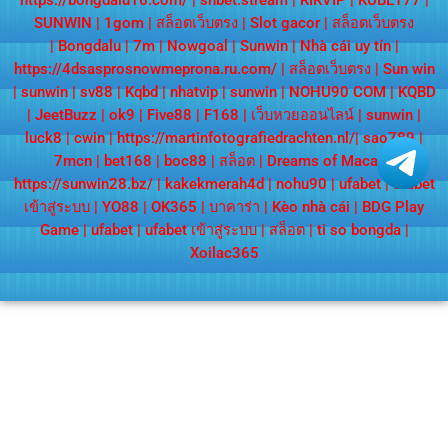
https://bongdalu16.com/
|
shbet.stream
|
RIKVIP
|
KUBET77
|
SUNWIN
|
1gom
|
สล็อตเว็บตรง
|
Slot gacor
|
สล็อตเว็บตรง
|
Bongdalu
|
7m
|
Nowgoal
|
Sunwin
|
Nhà cái uy tín
|
https://4dsasprosnowmeprona.ru.com/
|
สล็อตเว็บตรง
|
Sun win
|
sunwin
|
sv88
|
Kqbd
|
nhatvip
|
sunwin
|
NOHU90 COM
|
KQBD
|
JeetBuzz
|
ok9
|
Five88
|
F168
|
เว็บหวยออนไลน์
|
sunwin
|
luck8
|
cwin
|
https://martinfotografiedrachten.nl/
|
sao789
|
7mcn
|
bet168
|
boc88
|
สล็อต
|
Dreams of Macau
|
https://sunwin28.bz/
|
kakekmerah4d
|
nohu90
|
ufabet
|
ufabet
เข้าสู่ระบบ
|
YO88
|
OK365
|
บาคาร่า
|
Kèo nhà cái
|
BDG Play
Game
|
ufabet
|
ufabet เข้าสู่ระบบ
|
สล็อต
|
ti so bongda
|
Xoilac365