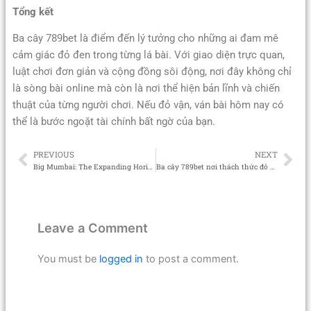
Tổng kết
Ba cây 789bet là điểm đến lý tưởng cho những ai đam mê
cảm giác đỏ đen trong từng lá bài. Với giao diện trực quan,
luật chơi đơn giản và cộng đồng sôi động, nơi đây không chỉ
là sòng bài online mà còn là nơi thể hiện bản lĩnh và chiến
thuật của từng người chơi. Nếu đỏ vận, ván bài hôm nay có
thể là bước ngoặt tài chính bất ngờ của bạn.
PREVIOUS
NEXT
Prev
Ne
Big Mumbai: The Expanding Horizon of India’s Financial Capital
Ba cây 789bet nơi thách thức đỏ đen và thắng lớn
Leave a Comment
You must be
logged in
to post a comment.