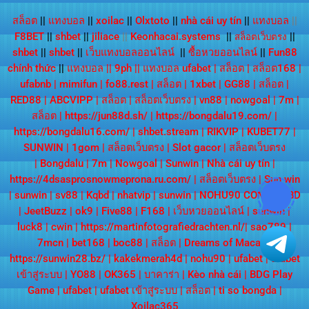
สล็อต
||
แทงบอล
||
xoilac
||
Olxtoto
||
nhà cái uy tín
||
แทงบอล
||
F8BET
||
shbet
||
jiliace
||
Keonhacai.systems
||
||
สล็อตเว็บตรง
shbet
||
shbet
||
เว็บแทงบอลออนไลน์
||
ซื้อหวยออนไลน์
||
Fun88
chính thức
||
แทงบอล
||
9ph
||
แทงบอล ufabet
|
สล็อต
|
สล็อต168
|
ufabnb
|
mimifun
|
fo88.rest
|
สล็อต
|
1xbet
|
GG88
|
สล็อต
|
RED88
|
ABCVIPP
|
สล็อต
|
สล็อตเว็บตรง
|
vn88
|
nowgoal
|
7m
|
สล็อต
|
https://jun88d.sh/
|
https://bongdalu19.com/
|
https://bongdalu16.com/
|
shbet.stream
|
RIKVIP
|
KUBET77
|
SUNWIN
|
1gom
|
สล็อตเว็บตรง
|
Slot gacor
|
สล็อตเว็บตรง
|
Bongdalu
|
7m
|
Nowgoal
|
Sunwin
|
Nhà cái uy tín
|
https://4dsasprosnowmeprona.ru.com/
|
สล็อตเว็บตรง
|
Sun win
|
sunwin
|
sv88
|
Kqbd
|
nhatvip
|
sunwin
|
NOHU90 COM
|
KQBD
|
JeetBuzz
|
ok9
|
Five88
|
F168
|
เว็บหวยออนไลน์
|
sunwin
|
luck8
|
cwin
|
https://martinfotografiedrachten.nl/
|
sao789
|
7mcn
|
bet168
|
boc88
|
สล็อต
|
Dreams of Macau
|
https://sunwin28.bz/
|
kakekmerah4d
|
nohu90
|
ufabet
|
ufabet
เข้าสู่ระบบ
|
YO88
|
OK365
|
บาคาร่า
|
Kèo nhà cái
|
BDG Play
Game
|
ufabet
|
ufabet เข้าสู่ระบบ
|
สล็อต
|
ti so bongda
|
Xoilac365