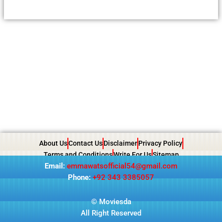
About Us
Contact Us
Disclaimer
Privacy Policy
Terms and Conditions
Write For Us
Sitemap
Email:
emmawatsofficial54@gmail.com
Phone:
+92 343 3385057
© Moviesda
All Right Reserved