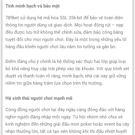
Tính minh bạch và bảo mật
789bet sử dụng hệ mã hóa SSL 256-bit để bảo vệ toàn diện
thông tin người dùng và giao dịch. Mọi hoạt động rút – nạp
đều được lưu trữ không thể chỉnh sửa, đảm bảo công bằng
tuyệt đối cho mọi người chơi. Đây là một trong những yếu tố
hàng đầu khiến người chơi lâu năm tin tưởng và gắn bó.
Điểm đáng chú ý chính là hệ thống xác thực hai lớp giúp loại
bỏ khả năng truy cập trái phép vào tài khoản. Với quy trình xét
duyệt và thanh toán rõ ràng, minh bạch, nhà cái này giữ vững
niềm tin giữa hàng trăm lựa chọn trên thị trường.
Hệ sinh thái người chơi mạnh mẽ
Cộng đồng người chơi tại đây ngày càng đông đảo với hàng
nghìn người đăng nhập mỗi ngày. Từ hội nhóm nhỏ chia sẻ
kinh nghiệm đến những giải đấu mini poker hoặc event ba cây
nhận thưởng lớn, tất cả tạo nên không khí thi đấu nhiệt huyết