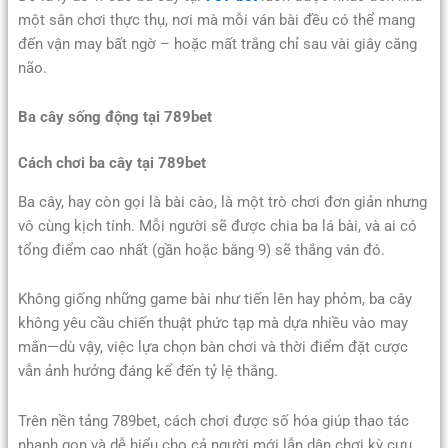
một sân chơi thực thụ, nơi mà mỗi ván bài đều có thể mang
đến vận may bất ngờ – hoặc mất trắng chỉ sau vài giây căng
não.
Ba cây sống động tại 789bet
Cách chơi ba cây tại 789bet
Ba cây, hay còn gọi là bài cào, là một trò chơi đơn giản nhưng
vô cùng kịch tính. Mỗi người sẽ được chia ba lá bài, và ai có
tổng điểm cao nhất (gần hoặc bằng 9) sẽ thắng ván đó.
Không giống những game bài như tiến lên hay phỏm, ba cây
không yêu cầu chiến thuật phức tạp mà dựa nhiều vào may
mắn—dù vậy, việc lựa chọn bàn chơi và thời điểm đặt cược
vẫn ảnh hưởng đáng kể đến tỷ lệ thắng.
Trên nền tảng 789bet, cách chơi được số hóa giúp thao tác
nhanh gọn và dễ hiểu cho cả người mới lẫn dân chơi kỳ cựu.