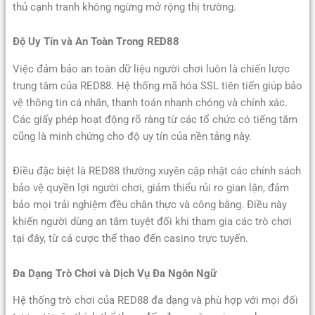
thủ cạnh tranh không ngừng mở rộng thị trường.
Độ Uy Tín và An Toàn Trong RED88
Việc đảm bảo an toàn dữ liệu người chơi luôn là chiến lược
trung tâm của RED88. Hệ thống mã hóa SSL tiên tiến giúp bảo
vệ thông tin cá nhân, thanh toán nhanh chóng và chính xác.
Các giấy phép hoạt động rõ ràng từ các tổ chức có tiếng tăm
cũng là minh chứng cho độ uy tín của nền tảng này.
Điều đặc biệt là RED88 thường xuyên cập nhật các chính sách
bảo vệ quyền lợi người chơi, giảm thiểu rủi ro gian lận, đảm
bảo mọi trải nghiệm đều chân thực và công bằng. Điều này
khiến người dùng an tâm tuyệt đối khi tham gia các trò chơi
tại đây, từ cá cược thể thao đến casino trực tuyến.
Đa Dạng Trò Chơi và Dịch Vụ Đa Ngôn Ngữ
Hệ thống trò chơi của RED88 đa dạng và phù hợp với mọi đối