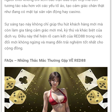
tương tác sâu hơn với các yếu tố ảo, tạo cảm giác chân thật
như đang có mặt tại sân vận động hay casino.
Sự sáng tạo này không chỉ giúp thu hút khách hàng mới mà
còn làm gia tăng cảm giác mới mẻ, kỳ thú và khác biệt của
dịch vụ. Điều này thể hiện rõ cam kết của RED88 trong việc
đổi mới không ngừng và mang đến trải nghiệm tốt nhất cho
cộng đồng.
FAQs – Những Thắc Mắc Thường Gặp VỀ RED88