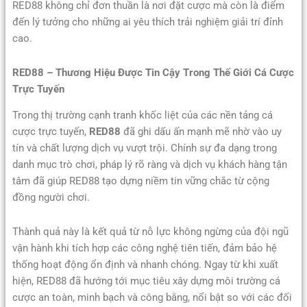
RED88 không chỉ đơn thuần là nơi đặt cược mà còn là điểm
đến lý tưởng cho những ai yêu thích trải nghiệm giải trí đỉnh
cao.
RED88 – Thương Hiệu Được Tin Cậy Trong Thế Giới Cá Cược
Trực Tuyến
Trong thị trường cạnh tranh khốc liệt của các nền tảng cá
cược trực tuyến,
RED88
đã ghi dấu ấn mạnh mẽ nhờ vào uy
tín và chất lượng dịch vụ vượt trội. Chính sự đa dạng trong
danh mục trò chơi, pháp lý rõ ràng và dịch vụ khách hàng tận
tâm đã giúp RED88 tạo dựng niềm tin vững chắc từ cộng
đồng người chơi.
Thành quả này là kết quả từ nỗ lực không ngừng của đội ngũ
vận hành khi tích hợp các công nghệ tiên tiến, đảm bảo hệ
thống hoạt động ổn định và nhanh chóng. Ngay từ khi xuất
hiện, RED88 đã hướng tới mục tiêu xây dựng môi trường cá
cược an toàn, minh bạch và công bằng, nổi bật so với các đối