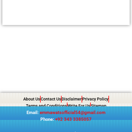
About Us
Contact Us
Disclaimer
Privacy Policy
Terms and Conditions
Write For Us
Sitemap
Email:
emmawatsofficial54@gmail.com
Phone:
+92 343 3385057