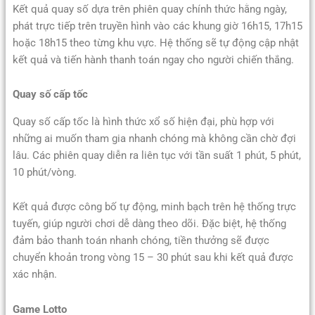
Kết quả quay số dựa trên phiên quay chính thức hằng ngày,
phát trực tiếp trên truyền hình vào các khung giờ 16h15, 17h15
hoặc 18h15 theo từng khu vực. Hệ thống sẽ tự động cập nhật
kết quả và tiến hành thanh toán ngay cho người chiến thắng.
Quay số cấp tốc
Quay số cấp tốc là hình thức xổ số hiện đại, phù hợp với
những ai muốn tham gia nhanh chóng mà không cần chờ đợi
lâu. Các phiên quay diễn ra liên tục với tần suất 1 phút, 5 phút,
10 phút/vòng.
Kết quả được công bố tự động, minh bạch trên hệ thống trực
tuyến, giúp người chơi dễ dàng theo dõi. Đặc biệt, hệ thống
đảm bảo thanh toán nhanh chóng, tiền thưởng sẽ được
chuyển khoản trong vòng 15 – 30 phút sau khi kết quả được
xác nhận.
Game Lotto