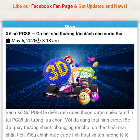
Name Of Quality
Moviesda 2026
Skip
Like our
Facebook Fan Page
& Get Updates and News!
Reminder:
Contributors receive payment. Daily
to
reviews limited. Gambling, betting, or casino not
Got it!
content
promoted.
Blog
Xổ số PG88 – Cơ hội săn thưởng lớn dành cho cược thủ
May 6, 2025
8:13 am
Sảnh Xổ Số PG88 là điểm đến quen thuộc được nhiều tân thủ
tại PG88 tin tưởng lựa chọn. Với đa dạng loại hình cược, tốc
độ quay thưởng nhanh chóng, người chơi có thể thoải mái
phân tích, điều chỉnh mức cược linh hoạt và tận hưởng tỷ lệ