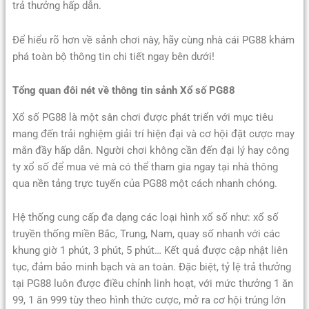
trả thưởng hấp dẫn.
Để hiểu rõ hơn về sảnh chơi này, hãy cùng nhà cái PG88 khám
phá toàn bộ thông tin chi tiết ngay bên dưới!
Tổng quan đôi nét về thông tin sảnh Xổ số PG88
Xổ số PG88 là một sân chơi được phát triển với mục tiêu
mang đến trải nghiệm giải trí hiện đại và cơ hội đặt cược may
mắn đầy hấp dẫn. Người chơi không cần đến đại lý hay công
ty xổ số để mua vé mà có thể tham gia ngay tại nhà thông
qua nền tảng trực tuyến của PG88 một cách nhanh chóng.
Hệ thống cung cấp đa dạng các loại hình xổ số như: xổ số
truyền thống miền Bắc, Trung, Nam, quay số nhanh với các
khung giờ 1 phút, 3 phút, 5 phút… Kết quả được cập nhật liên
tục, đảm bảo minh bạch và an toàn. Đặc biệt, tỷ lệ trả thưởng
tại PG88 luôn được điều chỉnh linh hoạt, với mức thưởng 1 ăn
99, 1 ăn 999 tùy theo hình thức cược, mở ra cơ hội trúng lớn