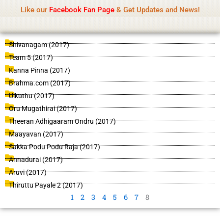
Name Of Quality
Moviesda 2026
Skip
Like our
Facebook Fan Page
& Get Updates and News!
Reminder:
Contributors receive payment. Daily
to
reviews limited. Gambling, betting, or casino not
Got it!
content
promoted.
P
P
P
P
P
P
P
P
Shivanagam (2017)
a
a
a
a
a
a
a
a
Team 5 (2017)
g
g
g
g
g
g
g
g
Kanna Pinna (2017)
e
e
e
e
e
e
e
e
Brahma.com (2017)
Ulkuthu (2017)
Oru Mugathirai (2017)
Theeran Adhigaaram Ondru (2017)
Maayavan (2017)
Sakka Podu Podu Raja (2017)
Annadurai (2017)
Aruvi (2017)
Thiruttu Payale 2 (2017)
1
2
3
4
5
6
7
8