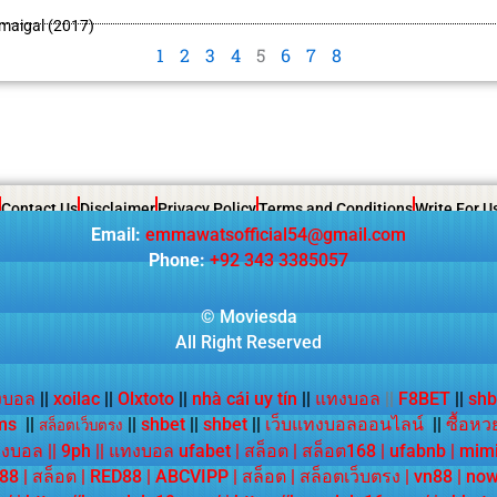
maigal (2017)
1
2
3
4
5
6
7
8
Contact Us
Disclaimer
Privacy Policy
Terms and Conditions
Write For U
Email:
emmawatsofficial54@gmail.com
Phone:
+92 343 3385057
© Moviesda
All Right Reserved
งบอล
||
xoilac
||
Olxtoto
||
nhà cái uy tín
||
แทงบอล
||
F8BET
||
shb
ms
||
||
shbet
||
shbet
||
เว็บแทงบอลออนไลน์
||
ซื้อห
สล็อตเว็บตรง
งบอล
||
9ph
||
แทงบอล ufabet
|
สล็อต
|
สล็อต168
|
ufabnb
|
mim
88
|
สล็อต
|
RED88
|
ABCVIPP
|
สล็อต
|
สล็อตเว็บตรง
|
vn88
|
now