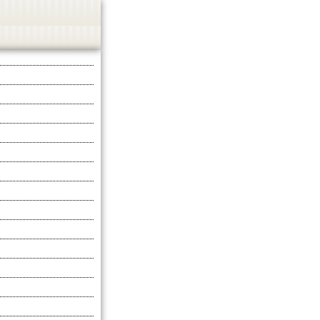
not promoted.
Got it!