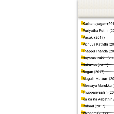
Skip
Reminder:
Contributors
to
content
Kathanayagan (20
Puriyatha Puthir (2
Vasuki (2017)
Pichuva Kaththi (2
Thappu Thanda (20
Bayama Irukku (20
Bairavaa (2017)
Bogan (2017)
Magalir Mattum (2
Meesaya Murukku (
Thupparivaalan (20
Ka Ka Ka Aabathin A
Rubaai (2017)
Vivegam (2017)