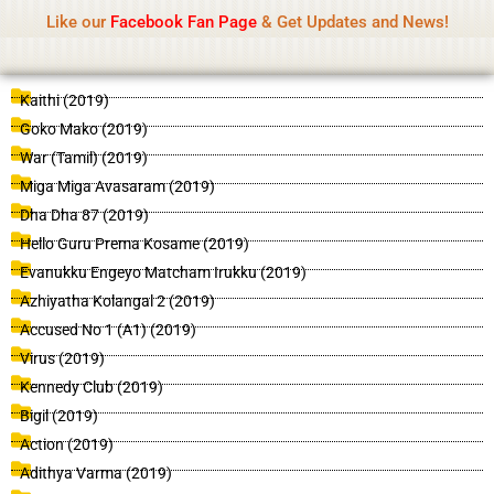
Name Of Quality
Moviesda 2026
Skip
Like our
Facebook Fan Page
& Get Updates and News!
Reminder:
Contributors receive payment. Daily
to
reviews limited. Gambling, betting, or casino not
Got it!
content
promoted.
P
P
P
P
P
P
P
P
P
P
P
Kaithi (2019)
a
a
a
a
a
a
a
a
a
a
a
Goko Mako (2019)
g
g
g
g
g
g
g
g
g
g
g
War (Tamil) (2019)
e
e
e
e
e
e
e
e
e
e
e
Miga Miga Avasaram (2019)
Dha Dha 87 (2019)
Hello Guru Prema Kosame (2019)
Evanukku Engeyo Matcham Irukku (2019)
Azhiyatha Kolangal 2 (2019)
Accused No 1 (A1) (2019)
Virus (2019)
Kennedy Club (2019)
Bigil (2019)
Action (2019)
Adithya Varma (2019)