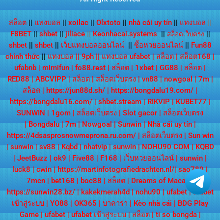
สล็อต
||
แทงบอล
||
xoilac
||
Olxtoto
||
nhà cái uy tín
||
แทงบอล
||
F8BET
||
shbet
||
jiliace
||
Keonhacai.systems
||
||
สล็อตเว็บตรง
shbet
||
shbet
||
เว็บแทงบอลออนไลน์
||
ซื้อหวยออนไลน์
||
Fun88
chính thức
||
แทงบอล
||
9ph
||
แทงบอล ufabet
|
สล็อต
|
สล็อต168
|
ufabnb
|
mimifun
|
fo88.rest
|
สล็อต
|
1xbet
|
GG88
|
สล็อต
|
RED88
|
ABCVIPP
|
สล็อต
|
สล็อตเว็บตรง
|
vn88
|
nowgoal
|
7m
|
สล็อต
|
https://jun88d.sh/
|
https://bongdalu19.com/
|
https://bongdalu16.com/
|
shbet.stream
|
RIKVIP
|
KUBET77
|
SUNWIN
|
1gom
|
สล็อตเว็บตรง
|
Slot gacor
|
สล็อตเว็บตรง
|
Bongdalu
|
7m
|
Nowgoal
|
Sunwin
|
Nhà cái uy tín
|
https://4dsasprosnowmeprona.ru.com/
|
สล็อตเว็บตรง
|
Sun win
|
sunwin
|
sv88
|
Kqbd
|
nhatvip
|
sunwin
|
NOHU90 COM
|
KQBD
|
JeetBuzz
|
ok9
|
Five88
|
F168
|
เว็บหวยออนไลน์
|
sunwin
|
luck8
|
cwin
|
https://martinfotografiedrachten.nl/
|
sao789
|
7mcn
|
bet168
|
boc88
|
สล็อต
|
Dreams of Macau
|
https://sunwin28.bz/
|
kakekmerah4d
|
nohu90
|
ufabet
|
ufabet
เข้าสู่ระบบ
|
YO88
|
OK365
|
บาคาร่า
|
Kèo nhà cái
|
BDG Play
Game
|
ufabet
|
ufabet เข้าสู่ระบบ
|
สล็อต
|
ti so bongda
|