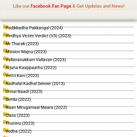
Name Of Quality
Moviesda 2026
Skip
Like our
Facebook Fan Page
& Get Updates and News!
Reminder:
Contributors receive payment. Daily
to
reviews limited. Gambling, betting, or casino not
Got it!
content
promoted.
P
P
P
P
P
P
P
P
P
P
P
P
P
P
P
P
P
P
P
P
P
P
P
Padikkadha Pakkangal (2024)
a
a
a
a
a
a
a
a
a
a
a
a
a
a
a
a
a
a
a
a
a
a
a
Vindhya Victim Verdict (V3) (2023)
g
g
g
g
g
g
g
g
g
g
g
g
g
g
g
g
g
g
g
g
g
g
g
Mr Tharak (2023)
e
e
e
e
e
e
e
e
e
e
e
e
e
e
e
e
e
e
e
e
e
e
e
Mission Majnu (2023)
Vallavanukkum Vallavan (2023)
Arjuna Kaappaathu (2022)
Vettri Kani (2023)
Aadhalal Kadhal Seiveer (2013)
Unnai Naadi (2023)
Sembi (2022)
Naan Mirugamaai Maara (2022)
Class (2023)
Thunivu (2023)
Vedha (2022)