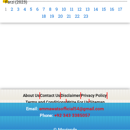
Farzi (2023)
1
2
3
4
5
6
7
8
9
10
11
12
13
14
15
16
17
18
19
20
21
22
23
About Us
Contact Us
Disclaimer
Privacy Policy
Terms and Conditions
Write For Us
Sitemap
Email:
emmawatsofficial54@gmail.com
Phone:
+92 343 3385057
© Moviesda