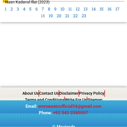
Naan Kadavul Illai (2023)
1
2
3
4
5
6
7
8
9
10
11
12
13
14
15
16
17
18
19
20
21
22
23
About Us
Contact Us
Disclaimer
Privacy Policy
Terms and Conditions
Write For Us
Sitemap
Email:
emmawatsofficial54@gmail.com
Phone:
+92 343 3385057
© Moviesda