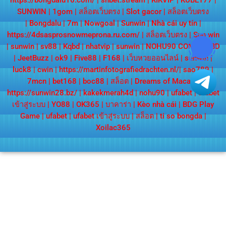
https://bongdalu16.com/
|
shbet.stream
|
RIKVIP
|
KUBET77
|
SUNWIN
|
1gom
|
สล็อตเว็บตรง
|
Slot gacor
|
สล็อตเว็บตรง
|
Bongdalu
|
7m
|
Nowgoal
|
Sunwin
|
Nhà cái uy tín
|
https://4dsasprosnowmeprona.ru.com/
|
สล็อตเว็บตรง
|
Sun win
|
sunwin
|
sv88
|
Kqbd
|
nhatvip
|
sunwin
|
NOHU90 COM
|
KQBD
|
JeetBuzz
|
ok9
|
Five88
|
F168
|
เว็บหวยออนไลน์
|
sunwin
|
luck8
|
cwin
|
https://martinfotografiedrachten.nl/
|
sao789
|
7mcn
|
bet168
|
boc88
|
สล็อต
|
Dreams of Macau
|
https://sunwin28.bz/
|
kakekmerah4d
|
nohu90
|
ufabet
|
ufabet
เข้าสู่ระบบ
|
YO88
|
OK365
|
บาคาร่า
|
Kèo nhà cái
|
BDG Play
Game
|
ufabet
|
ufabet เข้าสู่ระบบ
|
สล็อต
|
ti so bongda
|
Xoilac365