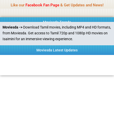
Name Of Quality
Moviesda 2026
Skip
Like our
Facebook Fan Page
& Get Updates and News!
Reminder:
Contributors receive payment. Daily
to
reviews limited. Gambling, betting, or casino not
Got it!
content
promoted.
Moviesda Trends
Moviesda ->
Download Tamil movies, including MP4 and HD formats,
from Moviesda. Get access to Tamil 720p and 1080p HD movies on
Isaimini for an immersive viewing experience.
Moviesda Latest Updates