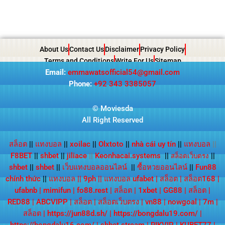
About Us
Contact Us
Disclaimer
Privacy Policy
Terms and Conditions
Write For Us
Sitemap
Email:
emmawatsofficial54@gmail.com
Phone:
+92 343 3385057
© Moviesda
All Right Reserved
สล็อต
||
แทงบอล
||
xoilac
||
Olxtoto
||
nhà cái uy tín
||
แทงบอล
||
F8BET
||
shbet
||
jiliace
||
Keonhacai.systems
||
||
สล็อตเว็บตรง
shbet
||
shbet
||
เว็บแทงบอลออนไลน์
||
ซื้อหวยออนไลน์
||
Fun88
chính thức
||
แทงบอล
||
9ph
||
แทงบอล ufabet
|
สล็อต
|
สล็อต168
|
ufabnb
|
mimifun
|
fo88.rest
|
สล็อต
|
1xbet
|
GG88
|
สล็อต
|
RED88
|
ABCVIPP
|
สล็อต
|
สล็อตเว็บตรง
|
vn88
|
nowgoal
|
7m
|
สล็อต
|
https://jun88d.sh/
|
https://bongdalu19.com/
|