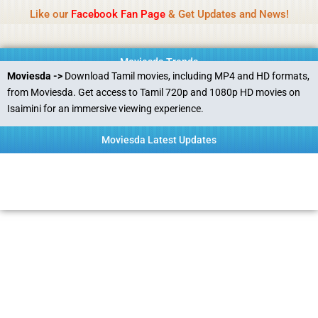
Name Of Quality
Moviesda 2026
Skip
Like our
Facebook Fan Page
& Get Updates and News!
Reminder:
Contributors receive payment. Daily
to
reviews limited. Gambling, betting, or casino not
Got it!
content
promoted.
Moviesda Trends
Moviesda ->
Download Tamil movies, including MP4 and HD formats,
from Moviesda. Get access to Tamil 720p and 1080p HD movies on
Isaimini for an immersive viewing experience.
Moviesda Latest Updates