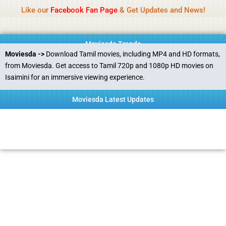
Name Of Quality
Moviesda 2026
Skip
Like our
Facebook Fan Page
& Get Updates and News!
Reminder:
Contributors receive payment. Daily
to
reviews limited. Gambling, betting, or casino not
Got it!
content
promoted.
Moviesda Trends
Moviesda ->
Download Tamil movies, including MP4 and HD formats,
from Moviesda. Get access to Tamil 720p and 1080p HD movies on
Isaimini for an immersive viewing experience.
Moviesda Latest Updates