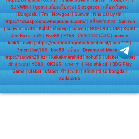
https://bongdalu16.com/
|
shbet.stream
|
RIKVIP
|
KUBET77
|
SUNWIN
|
1gom
|
สล็อตเว็บตรง
|
Slot gacor
|
สล็อตเว็บตรง
|
Bongdalu
|
7m
|
Nowgoal
|
Sunwin
|
Nhà cái uy tín
|
https://4dsasprosnowmeprona.ru.com/
|
สล็อตเว็บตรง
|
Sun win
|
sunwin
|
sv88
|
Kqbd
|
nhatvip
|
sunwin
|
NOHU90 COM
|
KQBD
|
JeetBuzz
|
ok9
|
Five88
|
F168
|
เว็บหวยออนไลน์
|
sunwin
|
luck8
|
cwin
|
https://martinfotografiedrachten.nl/
|
sao789
|
7mcn
|
bet168
|
boc88
|
สล็อต
|
Dreams of Macau
|
https://sunwin28.bz/
|
kakekmerah4d
|
nohu90
|
ufabet
|
ufabet
เข้าสู่ระบบ
|
YO88
|
OK365
|
บาคาร่า
|
Kèo nhà cái
|
BDG Play
Game
|
ufabet
|
ufabet เข้าสู่ระบบ
|
สล็อต
|
ti so bongda
|
Xoilac365