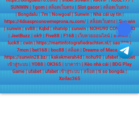
https://bongdalu16.com/
|
shbet.stream
|
RIKVIP
|
KUBET77
|
SUNWIN
|
1gom
|
สล็อตเว็บตรง
|
Slot gacor
|
สล็อตเว็บตรง
|
Bongdalu
|
7m
|
Nowgoal
|
Sunwin
|
Nhà cái uy tín
|
https://4dsasprosnowmeprona.ru.com/
|
สล็อตเว็บตรง
|
Sun win
|
sunwin
|
sv88
|
Kqbd
|
nhatvip
|
sunwin
|
NOHU90 COM
|
KQBD
|
JeetBuzz
|
ok9
|
Five88
|
F168
|
เว็บหวยออนไลน์
|
sunwin
|
luck8
|
cwin
|
https://martinfotografiedrachten.nl/
|
sao789
|
7mcn
|
bet168
|
boc88
|
สล็อต
|
Dreams of Macau
|
https://sunwin28.bz/
|
kakekmerah4d
|
nohu90
|
ufabet
|
ufabet
เข้าสู่ระบบ
|
YO88
|
OK365
|
บาคาร่า
|
Kèo nhà cái
|
BDG Play
Game
|
ufabet
|
ufabet เข้าสู่ระบบ
|
สล็อต
|
ti so bongda
|
Xoilac365