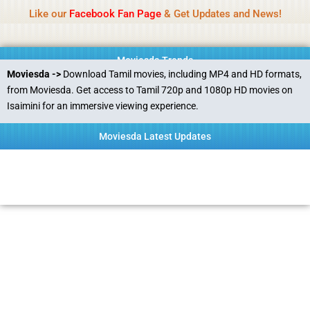
Name Of Quality
Moviesda 2026
Skip
Like our
Facebook Fan Page
& Get Updates and News!
Reminder:
Contributors receive payment. Daily
to
reviews limited. Gambling, betting, or casino not
Got it!
content
promoted.
Moviesda Trends
Moviesda ->
Download Tamil movies, including MP4 and HD formats,
from Moviesda. Get access to Tamil 720p and 1080p HD movies on
Isaimini for an immersive viewing experience.
Moviesda Latest Updates