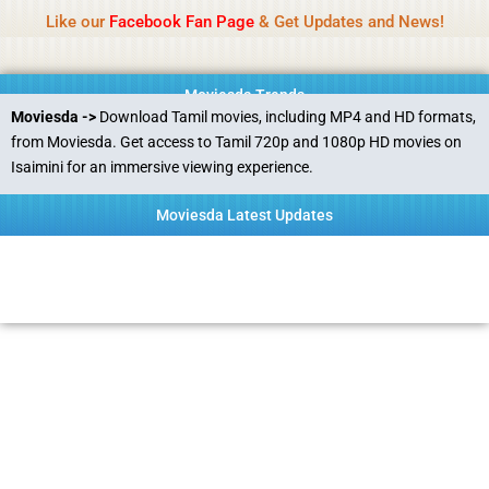
Name Of Quality
Moviesda 2026
Skip
Like our
Facebook Fan Page
& Get Updates and News!
Reminder:
Contributors receive payment. Daily
to
reviews limited. Gambling, betting, or casino not
Got it!
content
promoted.
Moviesda Trends
Moviesda ->
Download Tamil movies, including MP4 and HD formats,
from Moviesda. Get access to Tamil 720p and 1080p HD movies on
Isaimini for an immersive viewing experience.
Moviesda Latest Updates