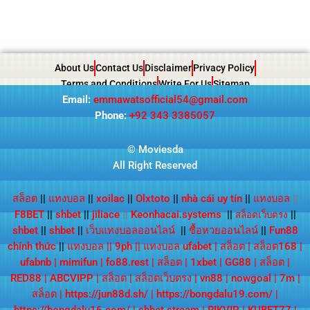
About Us
Contact Us
Disclaimer
Privacy Policy
Terms and Conditions
Write For Us
Sitemap
Email:
emmawatsofficial54@gmail.com
Phone:
+92 343 3385057
© Moviesda
All Right Reserved
สล็อต
||
แทงบอล
||
xoilac
||
Olxtoto
||
nhà cái uy tín
||
แทงบอล
||
F8BET
||
shbet
||
jiliace
||
Keonhacai.systems
||
||
สล็อตเว็บตรง
shbet
||
shbet
||
เว็บแทงบอลออนไลน์
||
ซื้อหวยออนไลน์
||
Fun88
chính thức
||
แทงบอล
||
9ph
||
แทงบอล ufabet
|
สล็อต
|
สล็อต168
|
ufabnb
|
mimifun
|
fo88.rest
|
สล็อต
|
1xbet
|
GG88
|
สล็อต
|
RED88
|
ABCVIPP
|
สล็อต
|
สล็อตเว็บตรง
|
vn88
|
nowgoal
|
7m
|
สล็อต
|
https://jun88d.sh/
|
https://bongdalu19.com/
|